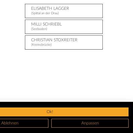
ELISABETH LAGGER
(Spittal an der Drau)
MILLI SCHRIEBL
(Seeboden)
CHRISTIAN STOXREITER
(Kremsbrücke)
Ok!
Ablehnen
Anpassen
GBS
Datenschutz
Nutzungsbedingungen
Widerruf