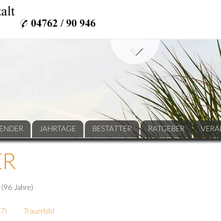
ENDER
JAHRTAGE
BESTATTER
RATGEBER
VERA
ER
 (96 Jahre)
37
)
Trauerbild