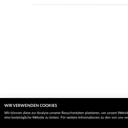
WIR VERWENDEN COOKIES
Wir können diese zur Analyse unserer Besucherdaten platzieren, um unsere Website
eine bestmögliche Website zu bieten. Für weitere Informationen zu den von uns ve
© 2026 Trauerhilfe - Das Trauerportal