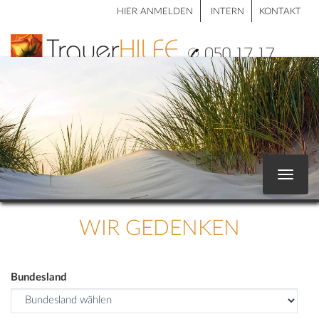
HIER ANMELDEN
INTERN
KONTAKT
Toggle
navigat
WIR GEDENKEN
Bundesland