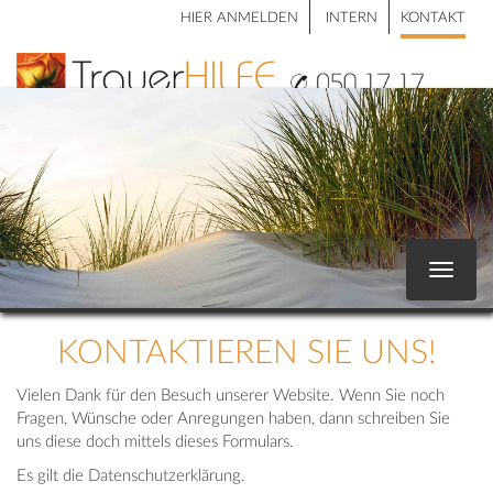
HIER ANMELDEN
INTERN
KONTAKT
Toggle
navigat
KONTAKTIEREN SIE UNS!
Vielen Dank für den Besuch unserer Website. Wenn Sie noch
Fragen, Wünsche oder Anregungen haben, dann schreiben Sie
uns diese doch mittels dieses Formulars.
Es gilt die Datenschutzerklärung.