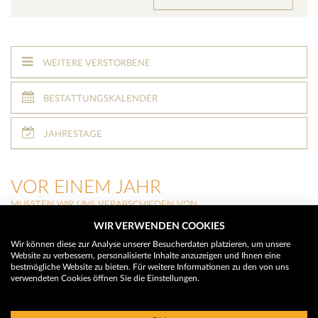
WEITERE VERSTORBENE
BESTATTUNGSKALENDER
JAHRESTAGE
VOR EINEM JAHR
MUSSTEN WIR UNS VERABSCHIEDEN VON
WIR VERWENDEN COOKIES
JOHANN STROBL
(Millstatt am See)
Wir können diese zur Analyse unserer Besucherdaten platzieren, um unsere
Website zu verbessern, personalisierte Inhalte anzuzeigen und Ihnen eine
JOSEF RENNER
bestmögliche Website zu bieten. Für weitere Informationen zu den von uns
(Sachsenburg)
verwendeten Cookies öffnen Sie die Einstellungen.
FRIEDRICH SALMEN
(Rothenthurn)