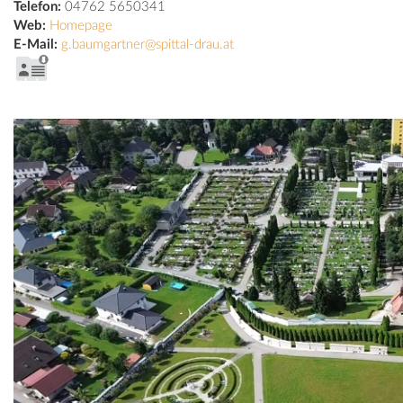
Telefon:
04762 5650341
Web:
Homepage
E-Mail:
g.baumgartner@spittal-drau.at