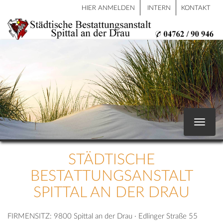
HIER ANMELDEN
INTERN
KONTAKT
Toggle
navigat
STÄDTISCHE
BESTATTUNGSANSTALT
SPITTAL AN DER DRAU
FIRMENSITZ:
9800 Spittal an der Drau · Edlinger Straße 55