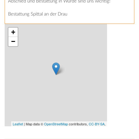
Abschied und Bestattung in Würde sind uns wichtig!
Bestattung Spittal an der Drau
+
−
Leaflet
| Map data ©
OpenStreetMap
contributors,
CC-BY-SA
,