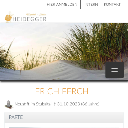
HIER ANMELDEN
INTERN
KONTAKT
Toggle
navigat
ERICH FERCHL
Neustift im Stubaital, † 31.10.2023 (86 Jahre)
PARTE