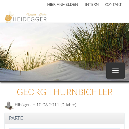
HIER ANMELDEN
INTERN
KONTAKT
Toggle
navigat
GEORG THURNBICHLER
Ellbögen, † 10.06.2011 (0 Jahre)
PARTE