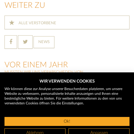
WEITER ZU
ALLE VERSTORBENE
NEWS
VOR EINEM JAHR
MUSSTEN WIR UNS VERABSCHIEDEN VON
WIR VERWENDEN COOKIES
MARTIN WALCH
(Neustift im Stubaital)
Wir können diese zur Analyse unserer Besucherdaten platzieren, um unsere
Website zu verbessern, personalisierte Inhalte anzuzeigen und Ihnen eine
HILDEGARD BUCHEGGER
bestmögliche Website zu bieten. Für weitere Informationen zu den von uns
(Trins)
verwendeten Cookies öffnen Sie die Einstellungen.
THERESIA RAINER
(Neustift im Stubaital)
Ok!
© 2026 Trauerhilfe - Das Trauerportal
Ablehnen
Anpassen