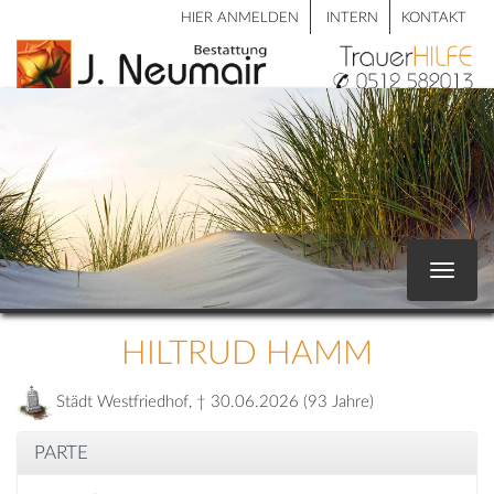
HIER ANMELDEN
INTERN
KONTAKT
Toggle
navigat
HILTRUD HAMM
Städt Westfriedhof, † 30.06.2026 (93 Jahre)
PARTE