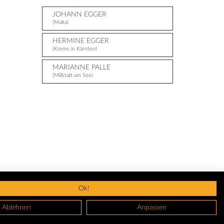
JOHANN EGGER
(Malta)
HERMINE EGGER
(Krems in Kärnten)
MARIANNE PALLE
(Millstatt am See)
Ok!
Ablehnen
Anpassen
GBS
Datenschutz
Nutzungsbedingungen
Widerruf