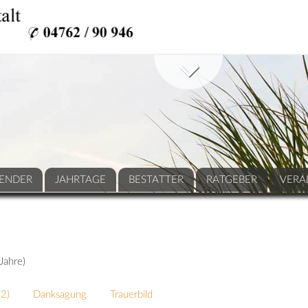
ENDER
JAHRTAGE
BESTATTER
RATGEBER
VERA
Jahre)
82
)
Danksagung
Trauerbild