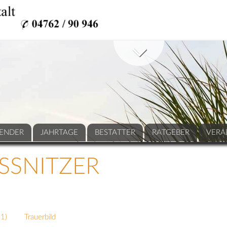
ENDER
JAHRTAGE
BESTATTER
RATGEBER
VERA
SNITZER
31
)
Trauerbild