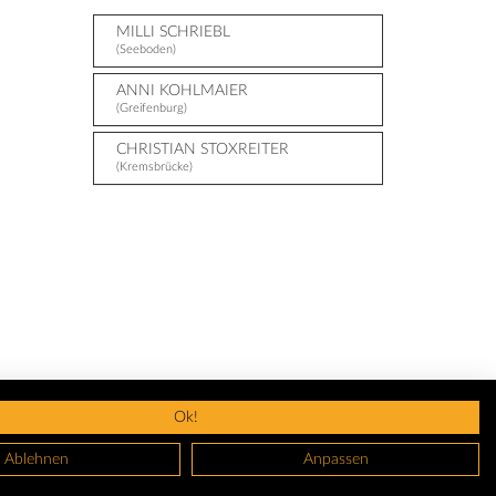
MILLI SCHRIEBL
(Seeboden)
ANNI KOHLMAIER
(Greifenburg)
CHRISTIAN STOXREITER
(Kremsbrücke)
Ok!
Ablehnen
Anpassen
GBS
Datenschutz
Nutzungsbedingungen
Widerruf