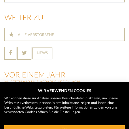
WEITER ZU
ALLE VERSTORBENE
NEWS
VOR EINEM JAHR
MUSSTEN WIR UNS VERABSCHIEDEN VON
WIR VERWENDEN COOKIES
SEBALD HASSLER
(Lieserbrücke)
Wir können diese zur Analyse unserer Besucherdaten platzieren, um unsere
Website zu verbessern, personalisierte Inhalte anzuzeigen und Ihnen eine
JOHANN EGGER
bestmögliche Website zu bieten. Für weitere Informationen zu den von uns
(Malta)
verwendeten Cookies öffnen Sie die Einstellungen.
ANNA EISENDLE
(Pusarnitz)