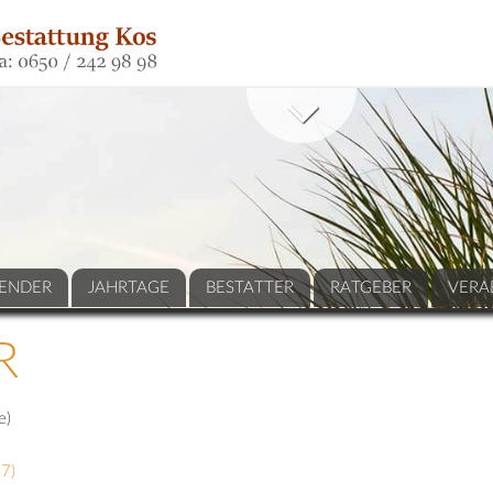
ENDER
JAHRTAGE
BESTATTER
RATGEBER
VERA
R
e)
37
)