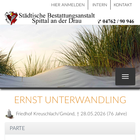
HIER ANMELDEN
INTERN
KONTAKT
Toggle
navigat
ERNST UNTERWANDLING
Friedhof Kreuschlach/Gmünd, † 28.05.2026 (76 Jahre)
PARTE