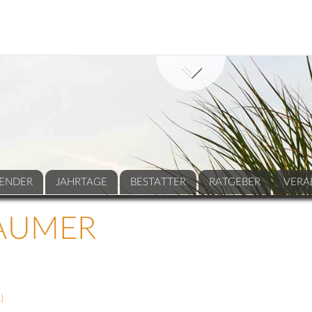
ENDER
JAHRTAGE
BESTATTER
RATGEBER
VERA
AUMER
9
)