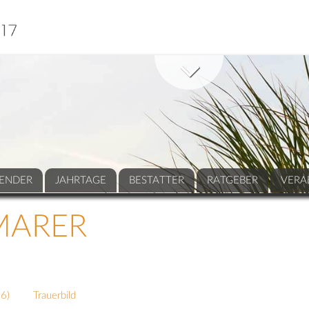
ENDER
JAHRTAGE
BESTATTER
RATGEBER
VERA
MARER
76
)
Trauerbild