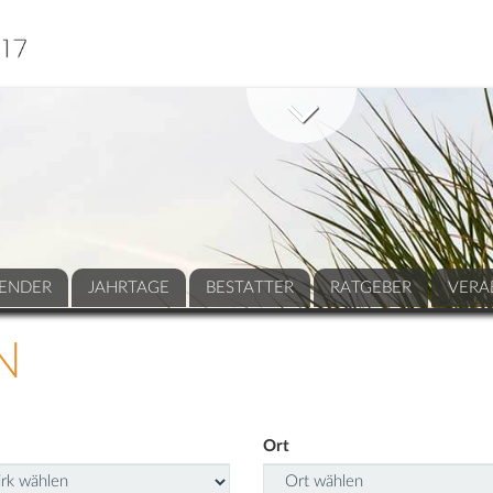
ENDER
JAHRTAGE
BESTATTER
RATGEBER
VERA
N
Ort