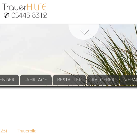
ENDER
JAHRTAGE
BESTATTER
RATGEBER
VERA
625
)
Trauerbild