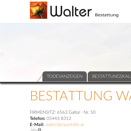
TODESANZEIGEN
BESTATTUNGSKAL
BESTATTUNG W
FIRMENSITZ:
6563 Galtür · Nr. 50
Telefon:
05443 8312
E-Mail:
walter@trauerhilfe.at