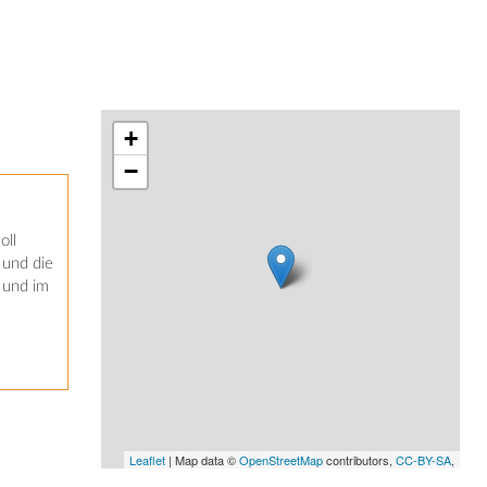
+
−
oll
 und die
 und im
Leaflet
| Map data ©
OpenStreetMap
contributors,
CC-BY-SA
,