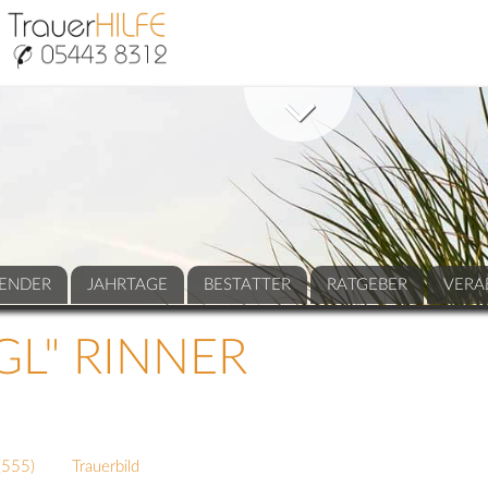
ENDER
JAHRTAGE
BESTATTER
RATGEBER
VERA
GL" RINNER
(
555
)
Trauerbild