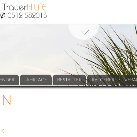
ENDER
JAHRTAGE
BESTATTER
RATGEBER
VERA
NN
19
)