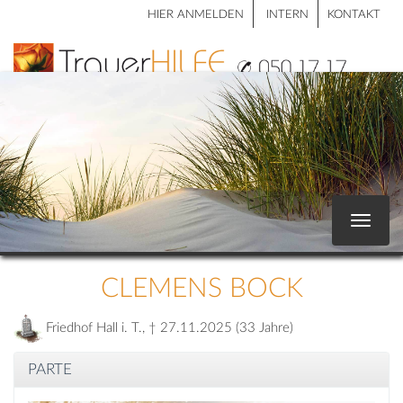
HIER ANMELDEN
INTERN
KONTAKT
Toggle
navigat
CLEMENS BOCK
Friedhof Hall i. T., † 27.11.2025 (33 Jahre)
PARTE