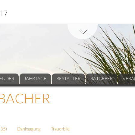
ENDER
JAHRTAGE
BESTATTER
RATGEBER
VERA
NBACHER
235
)
Danksagung
Trauerbild