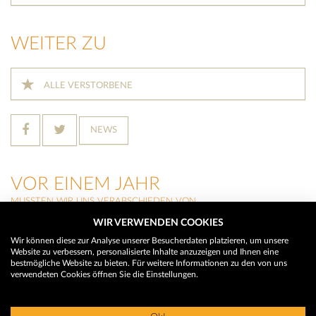
WEITER ZU
ALLE VERSTORBENE
NEWS
VOR EINEM JAHR
MUSSTEN WIR UNS VERABSCHIEDEN VON
WIR VERWENDEN COOKIES
MILLI SCHRIEBL
(Seeboden)
Wir können diese zur Analyse unserer Besucherdaten platzieren, um unsere
Website zu verbessern, personalisierte Inhalte anzuzeigen und Ihnen eine
HERMINE EGGER
bestmögliche Website zu bieten. Für weitere Informationen zu den von uns
(Krems in Kärnten)
verwendeten Cookies öffnen Sie die Einstellungen.
ELISABETH LAGGER
(Spittal an der Drau)