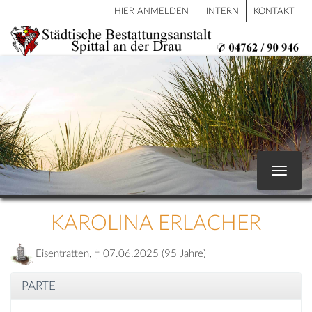
HIER ANMELDEN
INTERN
KONTAKT
Toggle
navigat
KAROLINA ERLACHER
Eisentratten, † 07.06.2025 (95 Jahre)
PARTE