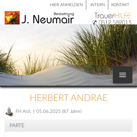
HIER ANMELDEN
INTERN
KONTAKT
Toggle
navigat
HERBERT ANDRAE
FH Arzl, † 05.06.2025 (87 Jahre)
PARTE