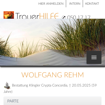
HIER ANMELDEN
INTERN
KONTAKT
Toggle
navigat
WOLFGANG REHM
Bestattung Klingler Crypta Concordia, † 20.05.2025 (59
Jahre)
PARTE