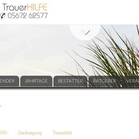
ENDER
JAHRTAGE
BESTATTER
RATGEBER
VERA
R
409
)
Danksagung
Trauerbild