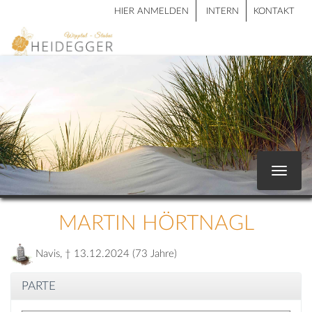
HIER ANMELDEN
INTERN
KONTAKT
Toggle
navigat
MARTIN HÖRTNAGL
Navis, † 13.12.2024 (73 Jahre)
PARTE