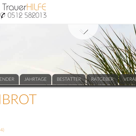
ENDER
JAHRTAGE
BESTATTER
RATGEBER
VERA
IBROT
14
)