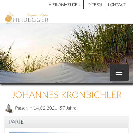
HIER ANMELDEN
INTERN
KONTAKT
Toggle
navigat
JOHANNES KRONBICHLER
Patsch, † 14.02.2021 (57 Jahre)
PARTE