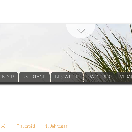
ENDER
JAHRTAGE
BESTATTER
RATGEBER
VERA
266
)
Trauerbild
1. Jahrestag