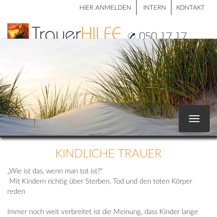
HIER ANMELDEN
INTERN
KONTAKT
Toggle
navigat
KINDLICHE TRAUER
„Wie ist das, wenn man tot ist?“
Mit Kindern richtig über Sterben, Tod und den toten Körper
reden
Immer noch weit verbreitet ist die Meinung, dass Kinder lange