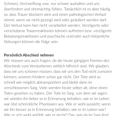
Schmerz, Verzweiflung usw. nur schwer aushalten und uns
überfordert und ohnmächtig fühlen. Tatsächlich ist es aber häufig
so, dass Trauer blockiert wird und einen pathologischen Verlauf
nimmt, wenn sie nicht gezeigt wird oder geäußert werden darf.
Der Verlust kann hier nicht verarbeitet werden. Verzögerte oder
verschobene Trauerreaktionen können auftreten bzw. verzögerte
Belastungsreaktionen und psychische und/oder auch körperliche
Störungen können die Folge sein.
Persönlich Abschied nehmen
Wir müssen uns auch fragen, ob die heute gängigen Formen des
Abschieds vom Verstorbenen wirklich hilfreich sind. Wir glauben,
dass wir uns schonen müssen, dass wir uns den Tod nicht zumuten
können; unseren Kindern schon gar nicht. Der Tote wird so
schnell wie möglich abtransportiert und bleibt dann im
verschlossenen Sarg. Viele werden heute selber alt, ohne einen
Toten gesehen zu haben. Der Tote im Sarg, von dem wir sagen,
wir würden ihn lieber so in Erinnerung behalten, wie er im Leben
war, löst schreckliche Phantasien aus. Wie er wohl aussieht, wenn
wir ihn besser so in Erinnerung behalten, wie er im Leben war?
Wie er sich wohl anfühlt, wie er riecht? Das, was da im Sarg liegt,