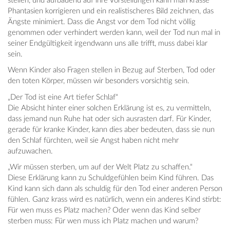
stellen, und aufbauend auf ihre Vorstellungen kann man krasse
Phantasien korrigieren und ein realistischeres Bild zeichnen, das
Ängste minimiert. Dass die Angst vor dem Tod nicht völlig
genommen oder verhindert werden kann, weil der Tod nun mal in
seiner Endgültigkeit irgendwann uns alle trifft, muss dabei klar
sein.
Wenn Kinder also Fragen stellen in Bezug auf Sterben, Tod oder
den toten Körper, müssen wir besonders vorsichtig sein.
„Der Tod ist eine Art tiefer Schlaf“
Die Absicht hinter einer solchen Erklärung ist es, zu vermitteln,
dass jemand nun Ruhe hat oder sich ausrasten darf. Für Kinder,
gerade für kranke Kinder, kann dies aber bedeuten, dass sie nun
den Schlaf fürchten, weil sie Angst haben nicht mehr
aufzuwachen.
„Wir müssen sterben, um auf der Welt Platz zu schaffen.“
Diese Erklärung kann zu Schuldgefühlen beim Kind führen. Das
Kind kann sich dann als schuldig für den Tod einer anderen Person
fühlen. Ganz krass wird es natürlich, wenn ein anderes Kind stirbt:
Für wen muss es Platz machen? Oder wenn das Kind selber
sterben muss: Für wen muss ich Platz machen und warum?