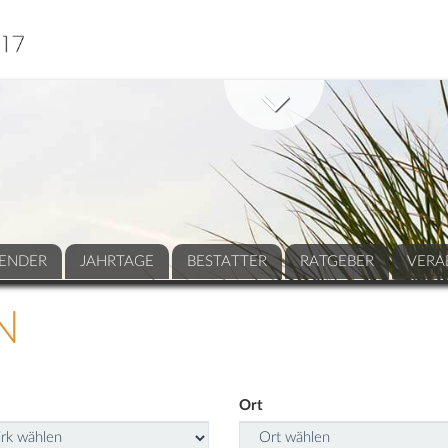
ENDER
JAHRTAGE
BESTATTER
RATGEBER
VERA
N
Ort