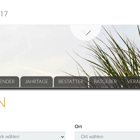
ENDER
JAHRTAGE
BESTATTER
RATGEBER
VERA
N
Ort