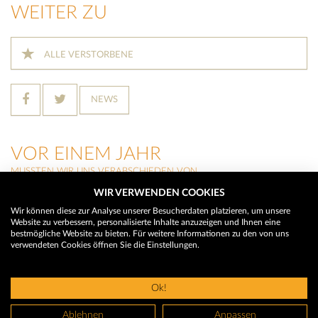
WEITER ZU
ALLE VERSTORBENE
NEWS
VOR EINEM JAHR
MUSSTEN WIR UNS VERABSCHIEDEN VON
WIR VERWENDEN COOKIES
HILDEGARD BUCHEGGER
(Trins)
Wir können diese zur Analyse unserer Besucherdaten platzieren, um unsere
Website zu verbessern, personalisierte Inhalte anzuzeigen und Ihnen eine
THERESIA RAINER
bestmögliche Website zu bieten. Für weitere Informationen zu den von uns
(Neustift im Stubaital)
verwendeten Cookies öffnen Sie die Einstellungen.
MARTIN WALCH
(Neustift im Stubaital)
Ok!
© 2026 Trauerhilfe - Das Trauerportal
Ablehnen
Anpassen