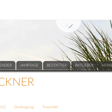
ENDER
JAHRTAGE
BESTATTER
RATGEBER
VERA
ICKNER
565
)
Danksagung
Trauerbild