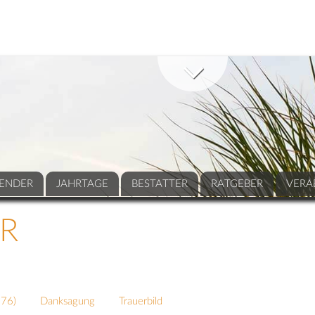
ENDER
JAHRTAGE
BESTATTER
RATGEBER
VERA
R
276
)
Danksagung
Trauerbild