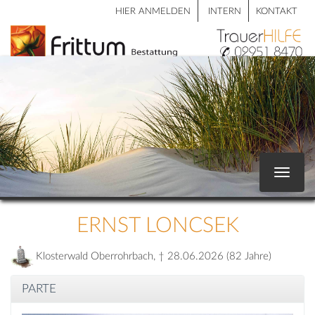
HIER ANMELDEN
INTERN
KONTAKT
Toggle
navigat
ERNST LONCSEK
Klosterwald Oberrohrbach, † 28.06.2026 (82 Jahre)
PARTE