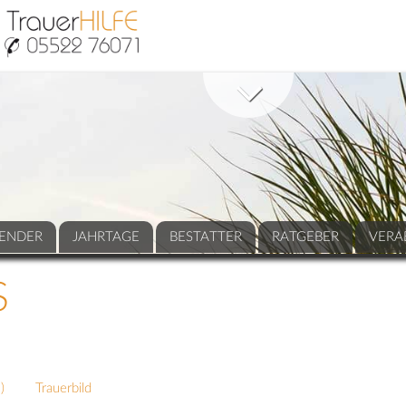
ENDER
JAHRTAGE
BESTATTER
RATGEBER
VERA
S
7
)
Trauerbild