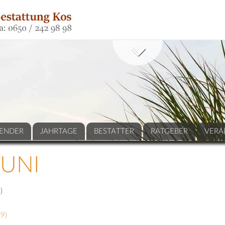
ENDER
JAHRTAGE
BESTATTER
RATGEBER
VERA
UNI
)
29
)