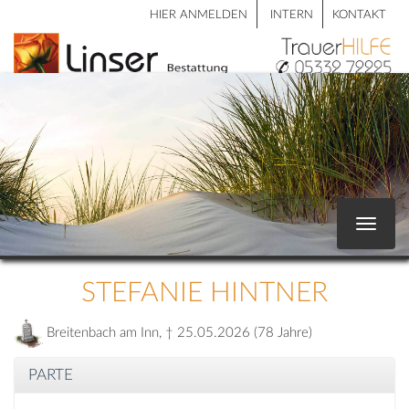
HIER ANMELDEN
INTERN
KONTAKT
Toggle
navigat
STEFANIE HINTNER
Breitenbach am Inn, † 25.05.2026 (78 Jahre)
PARTE