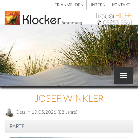
HIER ANMELDEN
INTERN
KONTAKT
Toggle
navigat
JOSEF WINKLER
Oetz, † 19.05.2026 (88 Jahre)
PARTE