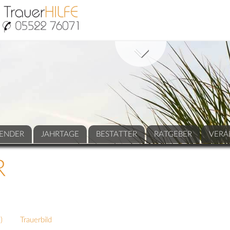
ENDER
JAHRTAGE
BESTATTER
RATGEBER
VERA
R
3
)
Trauerbild