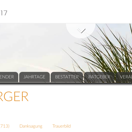
ENDER
JAHRTAGE
BESTATTER
RATGEBER
VERA
RGER
(
713
)
Danksagung
Trauerbild