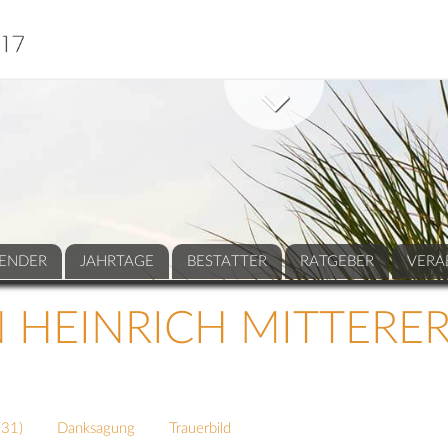
ENDER
JAHRTAGE
BESTATTER
RATGEBER
VERA
HEINRICH MITTERE
231
)
Danksagung
Trauerbild