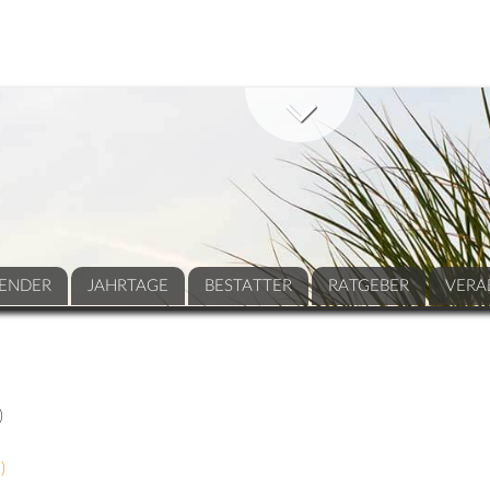
ENDER
JAHRTAGE
BESTATTER
RATGEBER
VERA
)
6
)