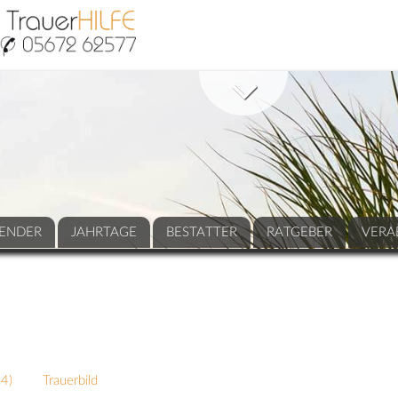
ENDER
JAHRTAGE
BESTATTER
RATGEBER
VERA
84
)
Trauerbild