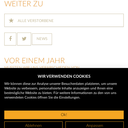
WEITER ZU
ALLE VERSTORBENE
NEWS
VOR EINEM JAHR
MUSSTEN WIR UNS VERABSCHIEDEN VON
WIR VERWENDEN COOKIES
STEFAN HASENAUER
(Fieberbrunn)
Wir können diese zur Analyse unserer Besucherdaten platzieren, um unsere
Website zu verbessern, personalisierte Inhalte anzuzeigen und Ihnen eine
HEIDI NEUMAYR
bestmögliche Website zu bieten. Für weitere Informationen zu den von uns
(Kitzbühel)
verwendeten Cookies öffnen Sie die Einstellungen.
BALDUR MÜLLER
(Kitzbühel)
Ok!
© 2026 Trauerhilfe - Das Trauerportal
Ablehnen
Anpassen