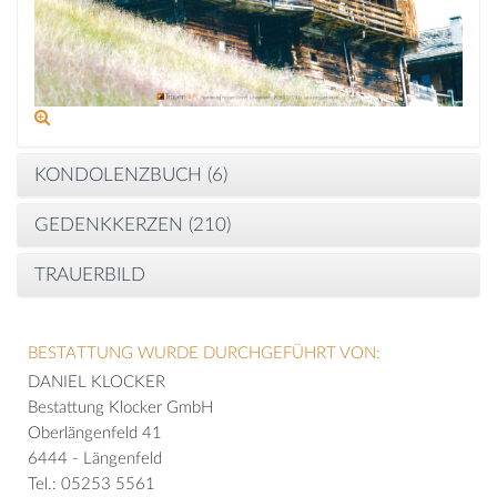
KONDOLENZBUCH (
6
)
GEDENKKERZEN (
210
)
TRAUERBILD
BESTATTUNG WURDE DURCHGEFÜHRT VON:
DANIEL KLOCKER
Bestattung Klocker GmbH
Oberlängenfeld 41
6444 - Längenfeld
Tel.: 05253 5561