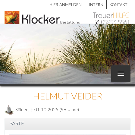
HIER ANMELDEN
INTERN
KONTAKT
Toggle
navigat
HELMUT VEIDER
Sölden, † 01.10.2025 (96 Jahre)
PARTE