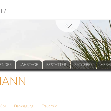
ENDER
JAHRTAGE
BESTATTER
RATGEBER
VERA
MANN
236
)
Danksagung
Trauerbild