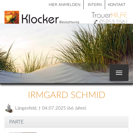
HIER ANMELDEN
INTERN
KONTAKT
Toggle
navigat
IRMGARD SCHMID
Längenfeld, † 04.07.2025 (66 Jahre)
PARTE