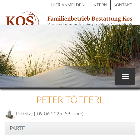
HIER ANMELDEN
INTERN
KONTAKT
Toggle
navigat
PETER TÖFFERL
Pustritz, † 09.06.2025 (59 Jahre)
PARTE